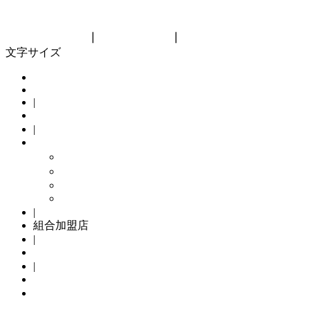
神奈川県自転車商協同組合
Kanagawa bicycle cooperative
リンク集
┃
サイトマップ
┃
組合員向け
文字サイズ
HOME
|
組合概要
|
組合の主な取り組み
メンテナンスパック
TSマーク
Kamome Jitensya
自転車防犯登録
|
組合加盟店
|
サイクリングコース
|
自転車防犯登録