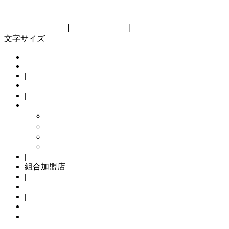
神奈川県自転車商協同組合
Kanagawa bicycle cooperative
リンク集
┃
サイトマップ
┃
組合員向け
文字サイズ
HOME
|
組合概要
|
組合の主な取り組み
メンテナンスパック
TSマーク
Kamome Jitensya
自転車防犯登録
|
組合加盟店
|
サイクリングコース
|
自転車防犯登録