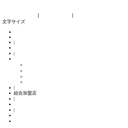
神奈川県自転車商協同組合
Kanagawa bicycle cooperative
リンク集
┃
サイトマップ
┃
組合員向け
文字サイズ
HOME
|
組合概要
|
組合の主な取り組み
メンテナンスパック
TSマーク
Kamome Jitensya
自転車防犯登録
|
組合加盟店
|
サイクリングコース
|
自転車防犯登録